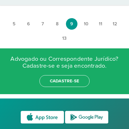
5
6
7
8
9
10
11
12
13
Advogado ou Correspondente Jurídico?
Cadastre-se e seja encontrado.
CADASTRE-SE