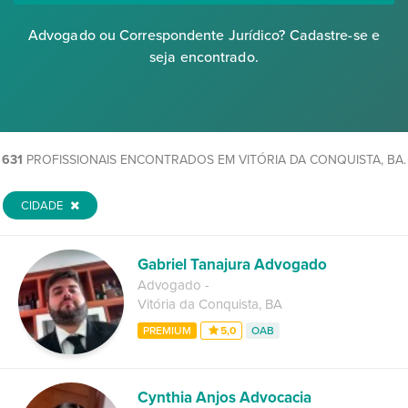
Advogado ou Correspondente Jurídico? Cadastre-se e
seja encontrado.
631
PROFISSIONAIS ENCONTRADOS EM VITÓRIA DA CONQUISTA, BA.
CIDADE
Gabriel Tanajura Advogado
Advogado
-
Vitória da Conquista
,
BA
PREMIUM
5,0
OAB
Cynthia Anjos Advocacia