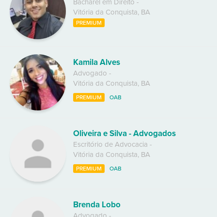
Bacharel em Direito
-
Vitória da Conquista
,
BA
PREMIUM
Kamila Alves
Advogado
-
Vitória da Conquista
,
BA
PREMIUM
OAB
Oliveira e Silva - Advogados
Escritório de Advocacia
-
Vitória da Conquista
,
BA
PREMIUM
OAB
Brenda Lobo
Advogado
-