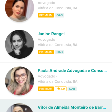
Advogado
-
Vitória da Conquista
,
BA
PREMIUM
OAB
Janine Rangel
Advogado
-
Vitória da Conquista
,
BA
PREMIUM
OAB
Paula Andrade Advogada e Consultora Jurídica
Advogado
-
Vitória da Conquista
,
BA
PREMIUM
4,9
OAB
Vitor de Almeida Monteiro de Barros