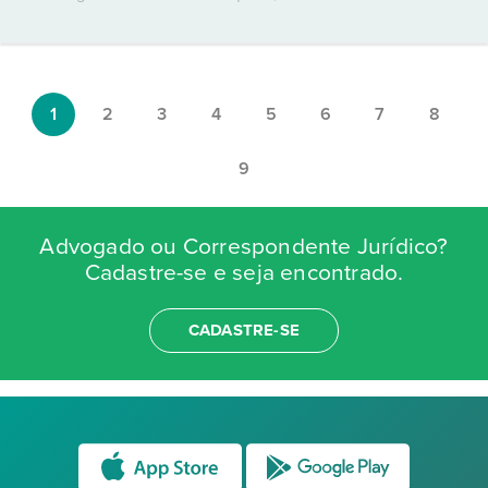
1
2
3
4
5
6
7
8
9
Advogado ou Correspondente Jurídico?
Cadastre-se e seja encontrado.
CADASTRE-SE