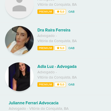
Vitória da Conquista
,
BA
PREMIUM
5,0
OAB
Dra Raíra Ferreira
Advogado
-
Vitória da Conquista
,
BA
PREMIUM
5,0
OAB
Adla Luz - Advogada
Advogado
-
Vitória da Conquista
,
BA
PREMIUM
5,0
OAB
Julianne Ferrari Advocacia
Advogado
-
Vitória da Conquista
,
BA