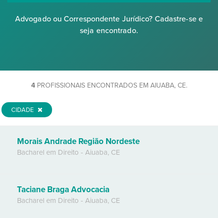
Advogado ou Correspondente Jurídico? Cadastre-se e
seja encontrado.
4
PROFISSIONAIS ENCONTRADOS EM AIUABA, CE.
CIDADE
Morais Andrade Região Nordeste
Bacharel em Direito
-
Aiuaba
,
CE
Taciane Braga Advocacia
Bacharel em Direito
-
Aiuaba
,
CE