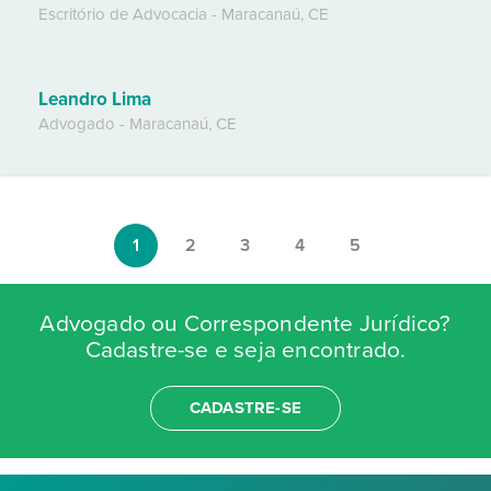
Escritório de Advocacia
-
Maracanaú
,
CE
Leandro Lima
Advogado
-
Maracanaú
,
CE
1
2
3
4
5
Advogado ou Correspondente Jurídico?
Cadastre-se e seja encontrado.
CADASTRE-SE