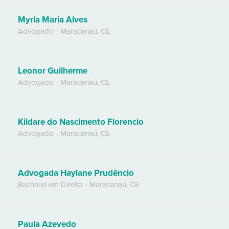
Myrla Maria Alves
Advogado
-
Maracanaú
,
CE
Leonor Guilherme
Advogado
-
Maracanaú
,
CE
Kildare do Nascimento Florencio
Advogado
-
Maracanaú
,
CE
Advogada Haylane Prudêncio
Bacharel em Direito
-
Maracanaú
,
CE
Paula Azevedo