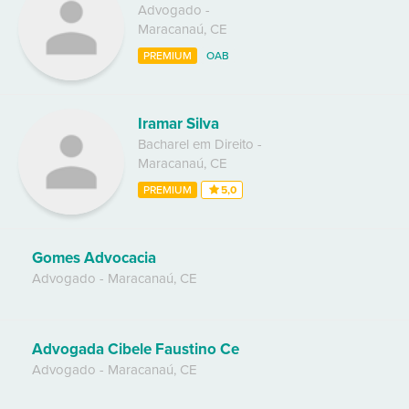
Advogado
-
Maracanaú
,
CE
PREMIUM
OAB
Iramar Silva
Bacharel em Direito
-
Maracanaú
,
CE
PREMIUM
5,0
Gomes Advocacia
Advogado
-
Maracanaú
,
CE
Advogada Cibele Faustino Ce
Advogado
-
Maracanaú
,
CE