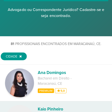
Advogado ou Correspondente Jurídico? Cadastre-se e
seja encontrado.
81
PROFISSIONAIS ENCONTRADOS EM MARACANAÚ, CE.
CIDADE
Ana Domìngos
Bacharel em Direito
-
Maracanaú
,
CE
PREMIUM
5,0
Kaio Pinheiro