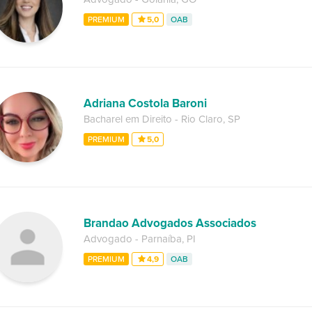
PREMIUM
5,0
OAB
Adriana Costola Baroni
Bacharel em Direito
-
Rio Claro
,
SP
PREMIUM
5,0
Brandao Advogados Associados
Advogado
-
Parnaíba
,
PI
PREMIUM
4,9
OAB