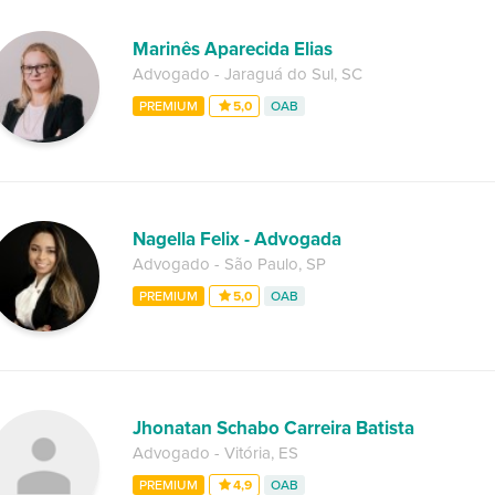
Marinês Aparecida Elias
Advogado
-
Jaraguá do Sul
,
SC
PREMIUM
5,0
OAB
Nagella Felix - Advogada
Advogado
-
São Paulo
,
SP
PREMIUM
5,0
OAB
Jhonatan Schabo Carreira Batista
Advogado
-
Vitória
,
ES
PREMIUM
4,9
OAB