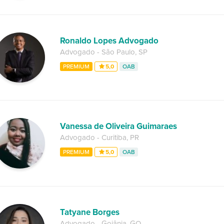
Ronaldo Lopes Advogado
Advogado
-
São Paulo
,
SP
PREMIUM
5,0
OAB
Vanessa de Oliveira Guimaraes
Advogado
-
Curitiba
,
PR
PREMIUM
5,0
OAB
Tatyane Borges
Advogado
-
Goiânia
,
GO