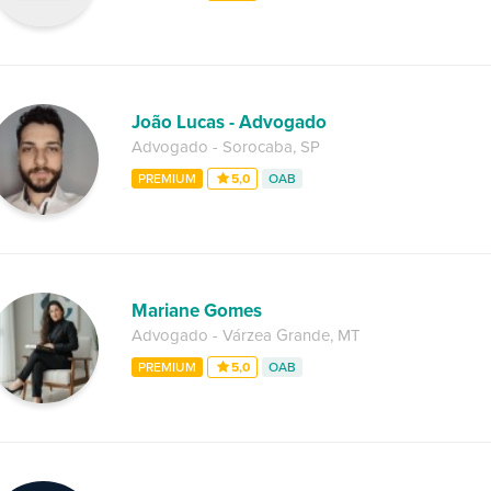
João Lucas - Advogado
Advogado
-
Sorocaba
,
SP
PREMIUM
5,0
OAB
Mariane Gomes
Advogado
-
Várzea Grande
,
MT
PREMIUM
5,0
OAB