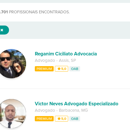
.701
PROFISSIONAIS ENCONTRADOS.
Reganim Ciciliato Advocacia
Advogado
-
Assis
,
SP
PREMIUM
5,0
OAB
Victor Neves Advogado Especializado
Advogado
-
Barbacena
,
MG
PREMIUM
5,0
OAB