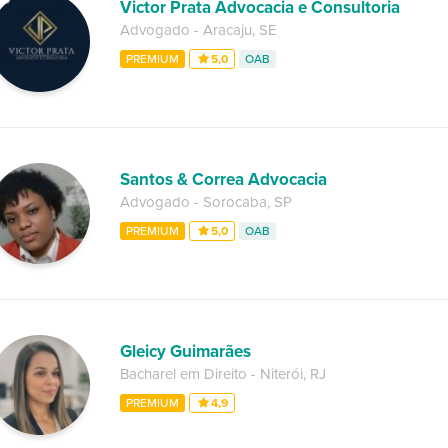
Victor Prata Advocacia e Consultoria
Advogado
-
Aracaju
,
SE
PREMIUM
5,0
OAB
Santos & Correa Advocacia
Advogado
-
Sorocaba
,
SP
PREMIUM
5,0
OAB
Gleicy Guimarães
Bacharel em Direito
-
Niterói
,
RJ
PREMIUM
4,9