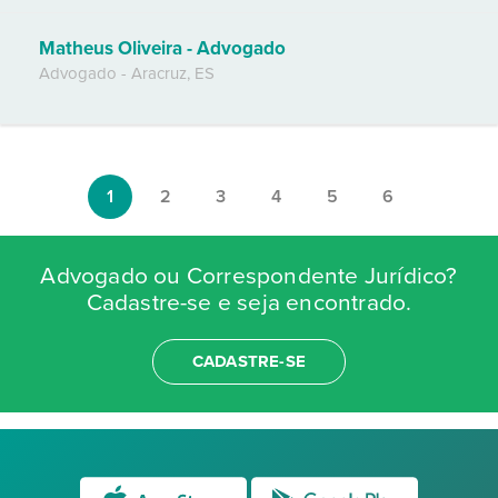
Matheus Oliveira - Advogado
Advogado
-
Aracruz
,
ES
1
2
3
4
5
6
Advogado ou Correspondente Jurídico?
Cadastre-se e seja encontrado.
CADASTRE-SE