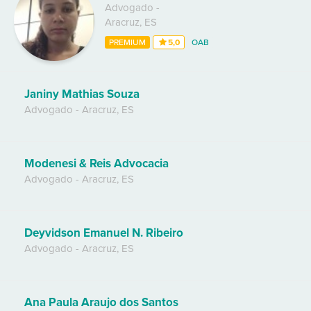
Advogado
-
Aracruz
,
ES
PREMIUM
5,0
OAB
Janiny Mathias Souza
Advogado
-
Aracruz
,
ES
Modenesi & Reis Advocacia
Advogado
-
Aracruz
,
ES
Deyvidson Emanuel N. Ribeiro
Advogado
-
Aracruz
,
ES
Ana Paula Araujo dos Santos