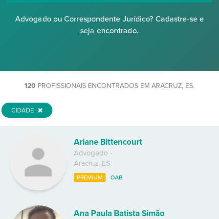
Advogado ou Correspondente Jurídico? Cadastre-se e
seja encontrado.
120
PROFISSIONAIS ENCONTRADOS EM ARACRUZ, ES.
CIDADE
Ariane Bittencourt
Advogado
-
Aracruz
,
ES
PREMIUM
OAB
Ana Paula Batista Simão