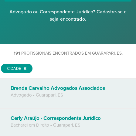
Advogado ou Correspondente Jurídico? Cadastre-se e
seja encontrado.
191
PROFISSIONAIS ENCONTRADOS EM GUARAPARI, ES.
CIDADE
Brenda Carvalho Advogados Associados
Advogado
-
Guarapari
,
ES
Cerly Araújo - Correspondente Jurídico
Bacharel em Direito
-
Guarapari
,
ES