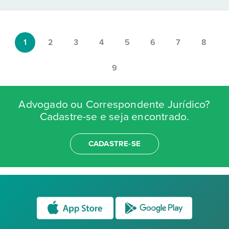
1
2
3
4
5
6
7
8
9
Advogado ou Correspondente Jurídico?
Cadastre-se e seja encontrado.
CADASTRE-SE