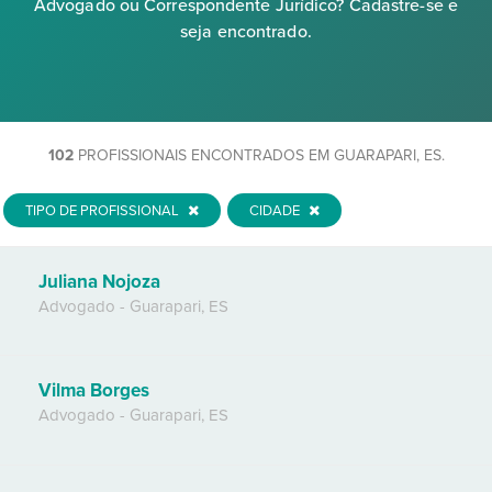
Advogado ou Correspondente Jurídico? Cadastre-se e
seja encontrado.
102
PROFISSIONAIS ENCONTRADOS EM GUARAPARI, ES.
TIPO DE PROFISSIONAL
CIDADE
Juliana Nojoza
Advogado
-
Guarapari
,
ES
Vilma Borges
Advogado
-
Guarapari
,
ES