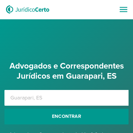
Advogados e Correspondentes
Jurídicos em Guarapari, ES
ENCONTRAR