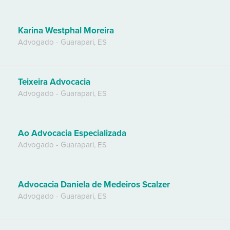
Karina Westphal Moreira
Advogado
-
Guarapari
,
ES
Teixeira Advocacia
Advogado
-
Guarapari
,
ES
Ao Advocacia Especializada
Advogado
-
Guarapari
,
ES
Advocacia Daniela de Medeiros Scalzer
Advogado
-
Guarapari
,
ES