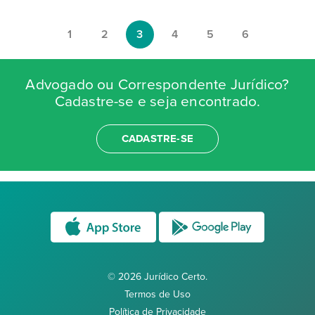
1
2
3
4
5
6
Advogado ou Correspondente Jurídico?
Cadastre-se e seja encontrado.
CADASTRE-SE
© 2026 Jurídico Certo.
Termos de Uso
Política de Privacidade