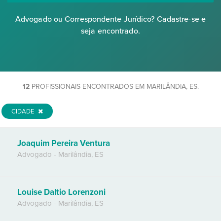
Advogado ou Correspondente Jurídico? Cadastre-se e
seja encontrado.
12
PROFISSIONAIS ENCONTRADOS EM MARILÂNDIA, ES.
CIDADE
Joaquim Pereira Ventura
Advogado
-
Marilândia
,
ES
Louise Daltio Lorenzoni
Advogado
-
Marilândia
,
ES