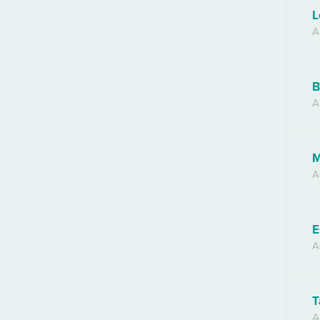
L
A
B
A
M
A
E
A
T
A