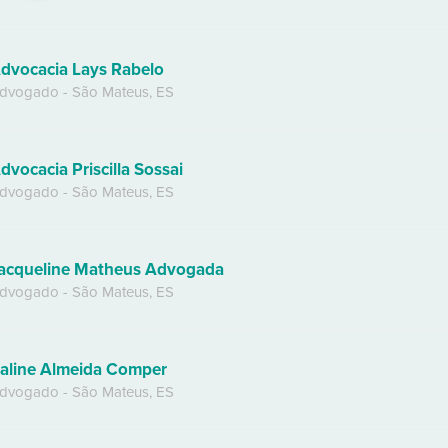
dvocacia Lays Rabelo
dvogado
-
São Mateus
,
ES
dvocacia Priscilla Sossai
dvogado
-
São Mateus
,
ES
acqueline Matheus Advogada
dvogado
-
São Mateus
,
ES
aline Almeida Comper
dvogado
-
São Mateus
,
ES