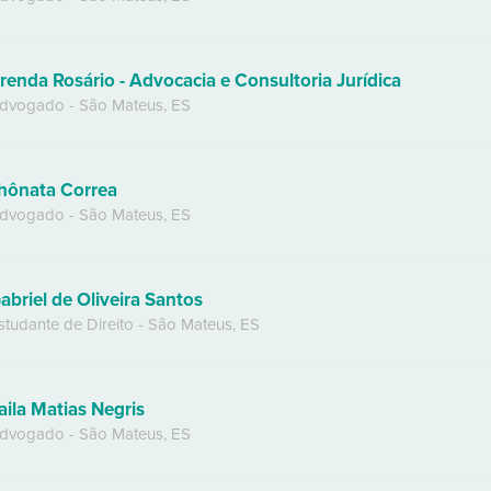
renda Rosário - Advocacia e Consultoria Jurídica
dvogado
-
São Mateus
,
ES
hônata Correa
dvogado
-
São Mateus
,
ES
abriel de Oliveira Santos
studante de Direito
-
São Mateus
,
ES
aila Matias Negris
dvogado
-
São Mateus
,
ES