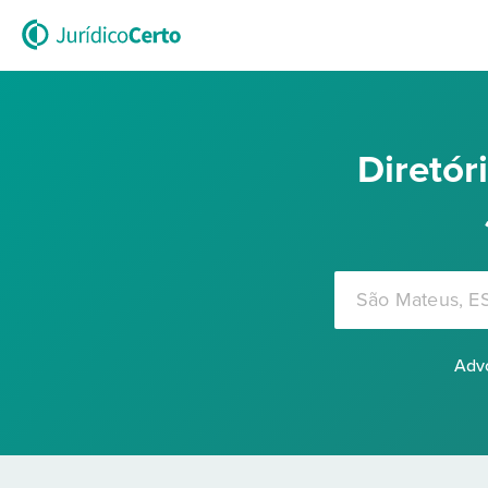
Diretó
Advo