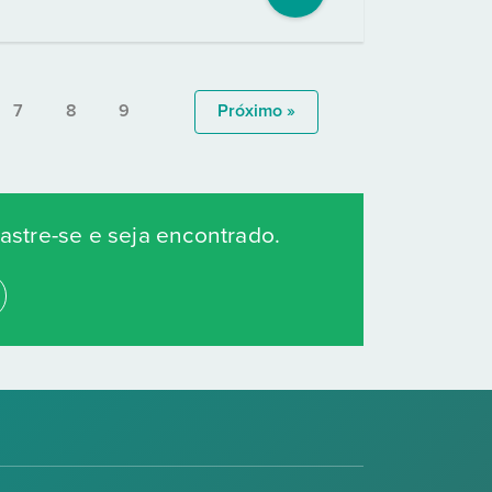
7
8
9
Próximo »
stre-se e seja encontrado.