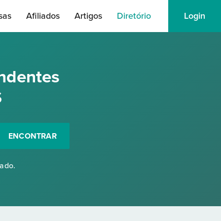
sas
Afiliados
Artigos
Diretório
Login
ndentes
S
ENCONTRAR
rado.