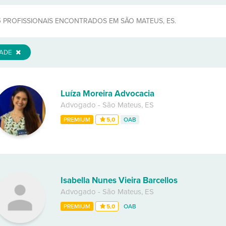
5
PROFISSIONAIS ENCONTRADOS EM SÃO MATEUS, ES.
DADE
Luíza Moreira Advocacia
Advogado
-
São Mateus
,
ES
PREMIUM
5,0
OAB
Isabella Nunes Vieira Barcellos
Advogado
-
São Mateus
,
ES
PREMIUM
5,0
OAB