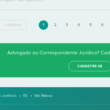
« Anterior
1
2
3
4
5
6
Advogado ou Correspondente Jurídico? Cada
CADASTRE-SE
 Jurídicos
»
ES
»
São Mateus