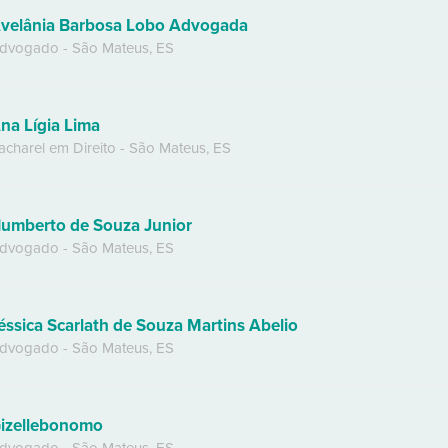
velânia Barbosa Lobo Advogada
dvogado
-
São Mateus
,
ES
na Lígia Lima
acharel em Direito
-
São Mateus
,
ES
umberto de Souza Junior
dvogado
-
São Mateus
,
ES
éssica Scarlath de Souza Martins Abelio
dvogado
-
São Mateus
,
ES
izellebonomo
dvogado
-
São Mateus
,
ES