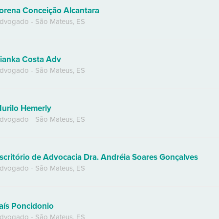
orena Conceição Alcantara
dvogado
-
São Mateus
,
ES
ianka Costa Adv
dvogado
-
São Mateus
,
ES
urilo Hemerly
dvogado
-
São Mateus
,
ES
scritório de Advocacia Dra. Andréia Soares Gonçalves
dvogado
-
São Mateus
,
ES
aís Poncidonio
dvogado
-
São Mateus
,
ES