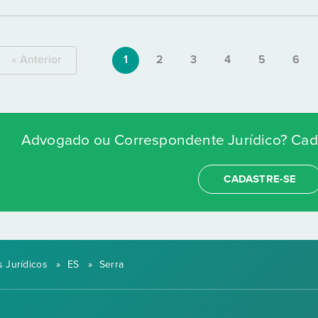
« Anterior
1
2
3
4
5
6
Advogado ou Correspondente Jurídico? Cada
CADASTRE-SE
 Jurídicos
»
ES
»
Serra