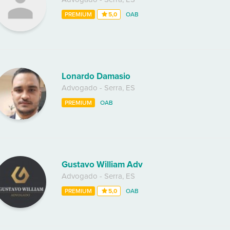
PREMIUM
5,0
OAB
Lonardo Damasio
Advogado
-
Serra
,
ES
PREMIUM
OAB
Gustavo William Adv
Advogado
-
Serra
,
ES
PREMIUM
5,0
OAB