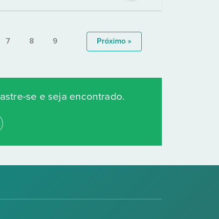
7
8
9
Próximo »
stre-se e seja encontrado.