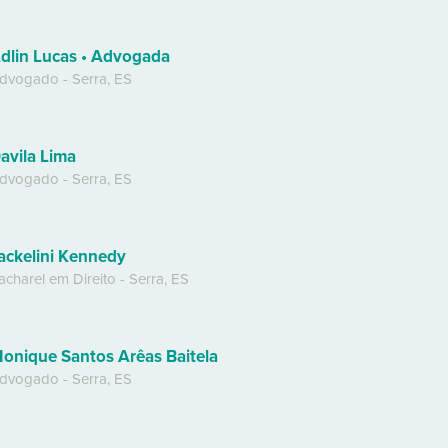
dlin Lucas • Advogada
dvogado
-
Serra
,
ES
avila Lima
dvogado
-
Serra
,
ES
ackelini Kennedy
acharel em Direito
-
Serra
,
ES
onique Santos Arêas Baitela
dvogado
-
Serra
,
ES