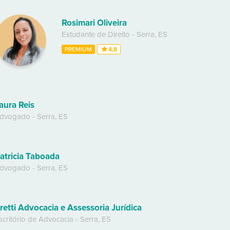
Rosimari Oliveira
Estudante de Direito
-
Serra
,
ES
PREMIUM
4,8
aura Reis
dvogado
-
Serra
,
ES
atricia Taboada
dvogado
-
Serra
,
ES
retti Advocacia e Assessoria Jurídica
scritório de Advocacia
-
Serra
,
ES