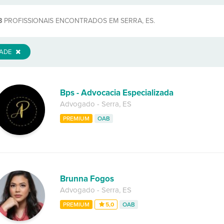
8
PROFISSIONAIS ENCONTRADOS EM SERRA, ES.
DADE
Bps - Advocacia Especializada
Advogado
-
Serra
,
ES
PREMIUM
OAB
Brunna Fogos
Advogado
-
Serra
,
ES
PREMIUM
5,0
OAB