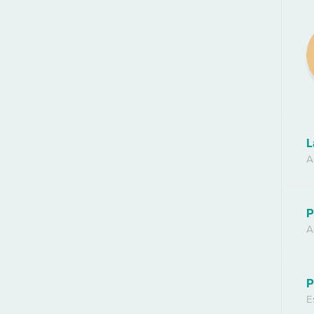
L
A
P
A
P
E