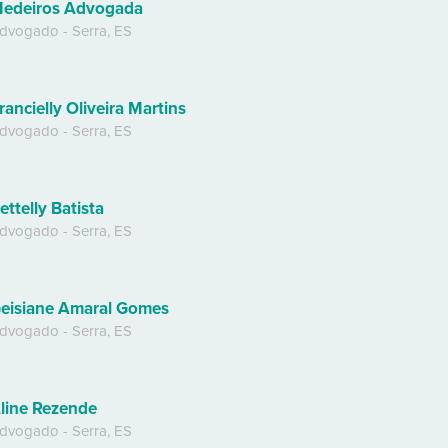
edeiros Advogada
dvogado
-
Serra
,
ES
rancielly Oliveira Martins
dvogado
-
Serra
,
ES
ettelly Batista
dvogado
-
Serra
,
ES
eisiane Amaral Gomes
dvogado
-
Serra
,
ES
line Rezende
dvogado
-
Serra
,
ES