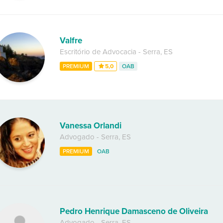
Valfre
Escritório de Advocacia
-
Serra
,
ES
PREMIUM
5,0
OAB
Vanessa Orlandi
Advogado
-
Serra
,
ES
PREMIUM
OAB
Pedro Henrique Damasceno de Oliveira
Advogado
-
Serra
,
ES