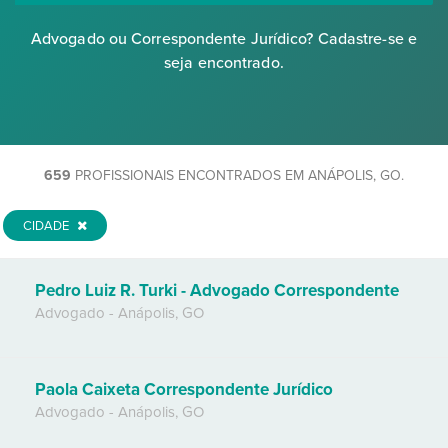
Advogado ou Correspondente Jurídico? Cadastre-se e
seja encontrado.
659
PROFISSIONAIS ENCONTRADOS EM ANÁPOLIS, GO.
CIDADE
Pedro Luiz R. Turki - Advogado Correspondente
Advogado
-
Anápolis
,
GO
Paola Caixeta Correspondente Jurídico
Advogado
-
Anápolis
,
GO