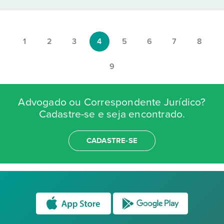
1
2
3
4
5
6
7
8
9
Advogado ou Correspondente Jurídico?
Cadastre-se e seja encontrado.
CADASTRE-SE