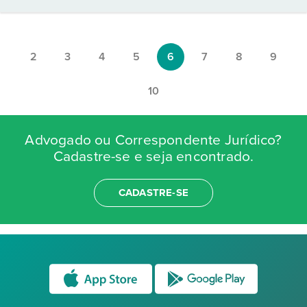
2
3
4
5
6
7
8
9
10
Advogado ou Correspondente Jurídico?
Cadastre-se e seja encontrado.
CADASTRE-SE