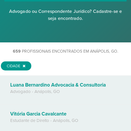
Advogado ou Correspondente Jurídico? Cadastre-se e
seja encontrado.
659
PROFISSIONAIS ENCONTRADOS EM ANÁPOLIS, GO.
CIDADE
Luana Bernardino Advocacia & Consultoria
Advogado
-
Anápolis
,
GO
Vitória Garcia Cavalcante
Estudante de Direito
-
Anápolis
,
GO