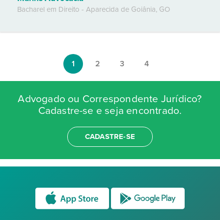
Bacharel em Direito
-
Aparecida de Goiânia
,
GO
1
2
3
4
Advogado ou Correspondente Jurídico?
Cadastre-se e seja encontrado.
CADASTRE-SE