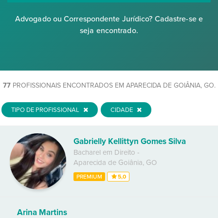
Advogado ou Correspondente Jurídico? Cadastre-se e
seja encontrado.
77
PROFISSIONAIS ENCONTRADOS EM APARECIDA DE GOIÂNIA, GO.
TIPO DE PROFISSIONAL
CIDADE
Gabrielly Kellittyn Gomes Silva
Bacharel em Direito
-
Aparecida de Goiânia
,
GO
PREMIUM
5,0
Arina Martins