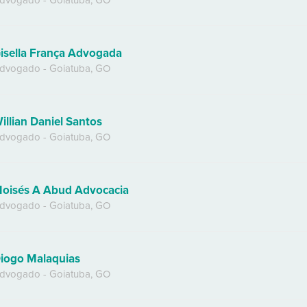
dvogado
-
Goiatuba
,
GO
isella França Advogada
dvogado
-
Goiatuba
,
GO
illian Daniel Santos
dvogado
-
Goiatuba
,
GO
oisés A Abud Advocacia
dvogado
-
Goiatuba
,
GO
iogo Malaquias
dvogado
-
Goiatuba
,
GO