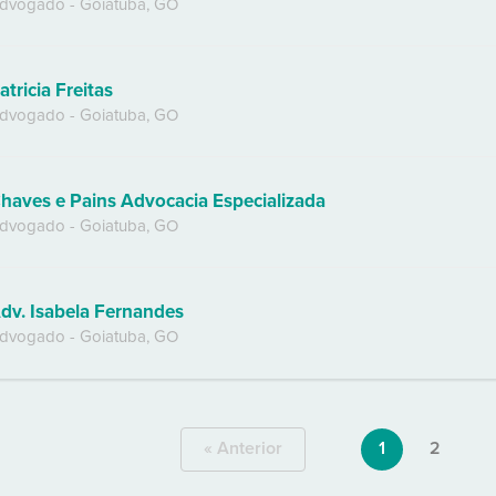
dvogado
-
Goiatuba
,
GO
atricia Freitas
dvogado
-
Goiatuba
,
GO
haves e Pains Advocacia Especializada
dvogado
-
Goiatuba
,
GO
dv. Isabela Fernandes
dvogado
-
Goiatuba
,
GO
« Anterior
1
2