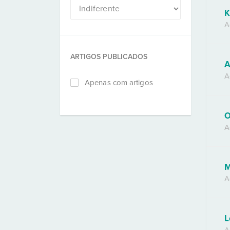
K
A
ARTIGOS PUBLICADOS
A
A
Apenas com artigos
O
A
M
A
L