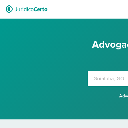
Advogad
Advo