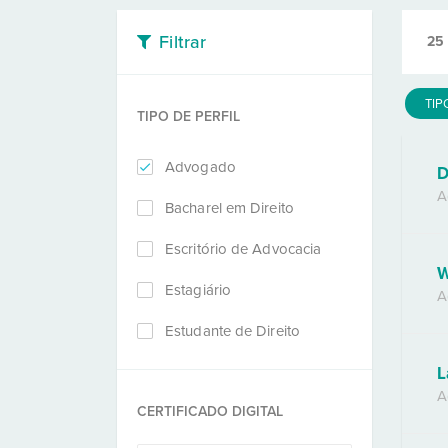
Filtrar
25
TIP
TIPO DE PERFIL
Advogado
D
A
Bacharel em Direito
Escritório de Advocacia
W
Estagiário
A
Estudante de Direito
L
A
CERTIFICADO DIGITAL