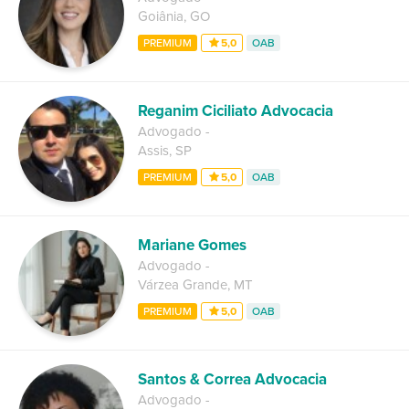
Goiânia
,
GO
PREMIUM
5,0
OAB
Reganim Ciciliato Advocacia
Advogado
-
Assis
,
SP
PREMIUM
5,0
OAB
Mariane Gomes
Advogado
-
Várzea Grande
,
MT
PREMIUM
5,0
OAB
Santos & Correa Advocacia
Advogado
-