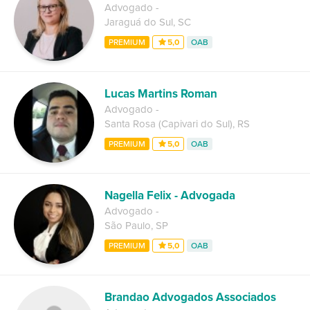
Advogado
-
Jaraguá do Sul
,
SC
PREMIUM
5,0
OAB
Lucas Martins Roman
Advogado
-
Santa Rosa (Capivari do Sul)
,
RS
PREMIUM
5,0
OAB
Nagella Felix - Advogada
Advogado
-
São Paulo
,
SP
PREMIUM
5,0
OAB
Brandao Advogados Associados