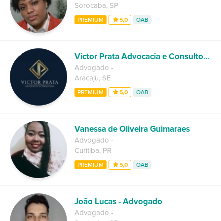
Sorocaba
,
SP
PREMIUM
5,0
OAB
Victor Prata Advocacia e Consultoria
Advogado
-
Aracaju
,
SE
PREMIUM
5,0
OAB
Vanessa de Oliveira Guimaraes
Advogado
-
Curitiba
,
PR
PREMIUM
5,0
OAB
João Lucas - Advogado
Advogado
-