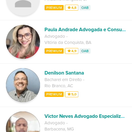
PREMIUM
4,8
OAB
Paula Andrade Advogada e Consultora Jurídica
Advogado
-
Vitória da Conquista
,
BA
PREMIUM
4,9
OAB
Denilson Santana
Bacharel em Direito
-
Rio Branco
,
AC
PREMIUM
5,0
Victor Neves Advogado Especializado
Advogado
-
Barbacena
,
MG