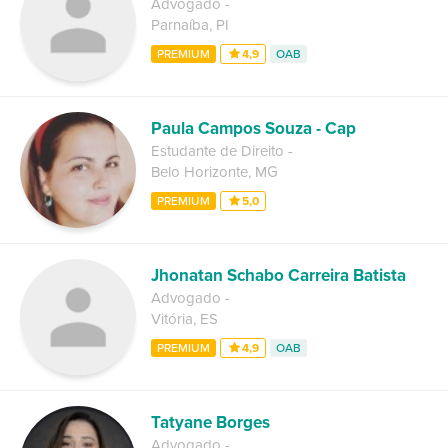
Advogado
-
Parnaíba
,
PI
PREMIUM
4,9
OAB
Paula Campos Souza - Cap
Estudante de Direito
-
Belo Horizonte
,
MG
PREMIUM
5,0
Jhonatan Schabo Carreira Batista
Advogado
-
Vitória
,
ES
PREMIUM
4,9
OAB
Tatyane Borges
Advogado
-