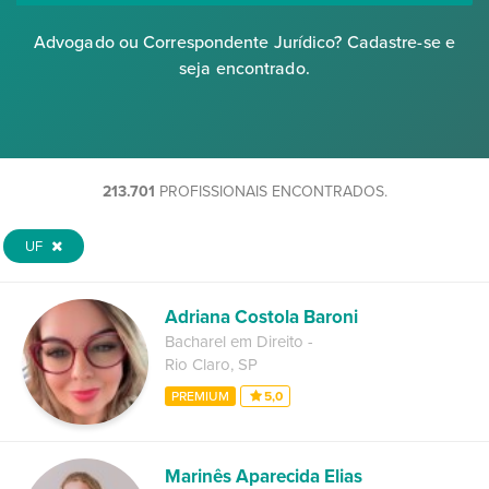
Advogado ou Correspondente Jurídico? Cadastre-se e
seja encontrado.
213.701
PROFISSIONAIS ENCONTRADOS.
UF
Adriana Costola Baroni
Bacharel em Direito
-
Rio Claro
,
SP
PREMIUM
5,0
Marinês Aparecida Elias