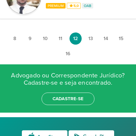
PREMIUM
5,0
OAB
8
9
10
11
12
13
14
15
16
Advogado ou Correspondente Jurídico?
Cadastre-se e seja encontrado.
CADASTRE-SE