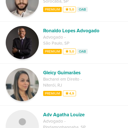
Sorocaba
,
SP
PREMIUM
5,0
OAB
Ronaldo Lopes Advogado
Advogado
-
São Paulo
,
SP
PREMIUM
5,0
OAB
Gleicy Guimarães
Bacharel em Direito
-
Niterói
,
RJ
PREMIUM
4,9
Adv Agatha Louize
Advogado
-
Pindamonhangaba
,
SP