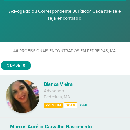
Advogado ou Correspondente Jurídico? Cadastre-se e
seja encontrado.
46
PROFISSIONAIS ENCONTRADOS EM PEDREIRAS, MA.
CIDADE
Bianca Vieira
Advogado
-
Pedreiras
,
MA
PREMIUM
4,8
OAB
Marcus Aurélio Carvalho Nascimento