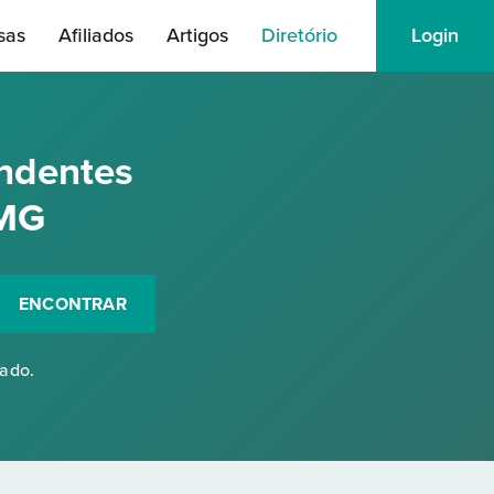
sas
Afiliados
Artigos
Diretório
Login
ndentes
 MG
ENCONTRAR
rado.