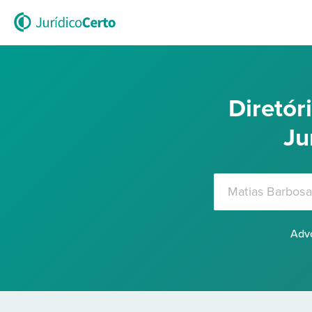
Diretó
Ju
Advo