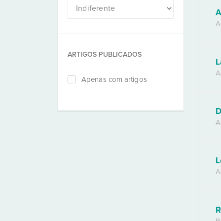
A
A
ARTIGOS PUBLICADOS
L
A
Apenas com artigos
D
A
L
A
R