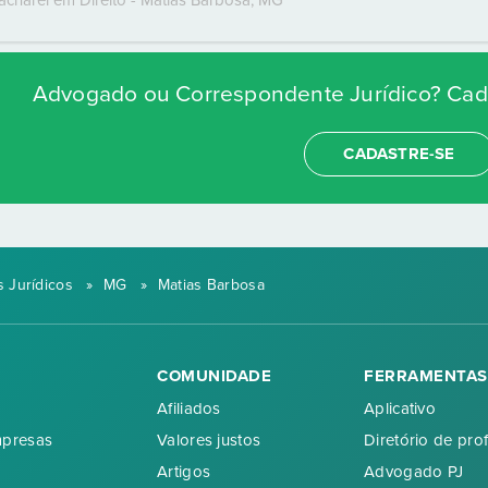
acharel em Direito
-
Matias Barbosa
,
MG
Advogado ou Correspondente Jurídico? Cada
CADASTRE-SE
 Jurídicos
»
MG
»
Matias Barbosa
COMUNIDADE
FERRAMENTAS
Afiliados
Aplicativo
mpresas
Valores justos
Diretório de prof
Artigos
Advogado PJ