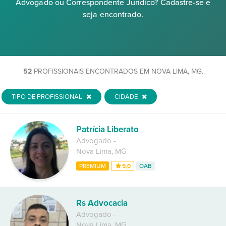
Advogado ou Correspondente Jurídico? Cadastre-se e
seja encontrado.
52
PROFISSIONAIS ENCONTRADOS EM NOVA LIMA, MG.
TIPO DE PROFISSIONAL
CIDADE
Patrícia Liberato
Advogado
-
Nova Lima
,
MG
PREMIUM
5,0
OAB
Rs Advocacia
Advogado
-
Nova Lima
,
MG