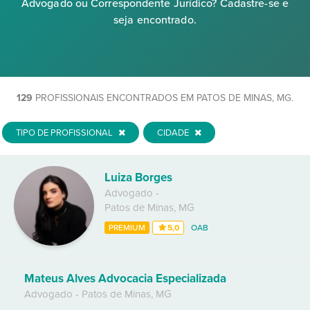
Advogado ou Correspondente Jurídico? Cadastre-se e
seja encontrado.
129
PROFISSIONAIS ENCONTRADOS EM PATOS DE MINAS, MG.
TIPO DE PROFISSIONAL
CIDADE
Luiza Borges
Advogado
-
Patos de Minas
,
MG
PREMIUM
5,0
OAB
Mateus Alves Advocacia Especializada
Advogado
-
Patos de Minas
,
MG