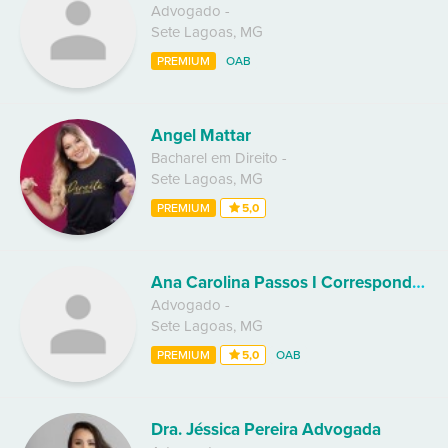
Advogado
-
Sete Lagoas
,
MG
PREMIUM
OAB
Angel Mattar
Bacharel em Direito
-
Sete Lagoas
,
MG
PREMIUM
5,0
Ana Carolina Passos I Correspondente
Advogado
-
Sete Lagoas
,
MG
PREMIUM
5,0
OAB
Dra. Jéssica Pereira Advogada