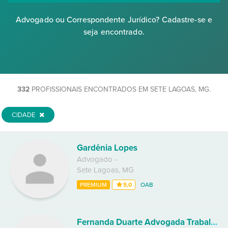
Advogado ou Correspondente Jurídico? Cadastre-se e
seja encontrado.
332
PROFISSIONAIS ENCONTRADOS EM SETE LAGOAS, MG.
CIDADE
Gardênia Lopes
Advogado
-
Sete Lagoas
,
MG
PREMIUM
5,0
OAB
Fernanda Duarte Advogada Trabalhista