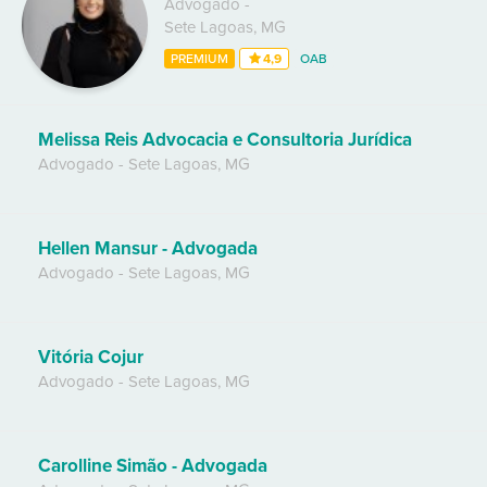
Advogado
-
Sete Lagoas
,
MG
PREMIUM
4,9
OAB
Melissa Reis Advocacia e Consultoria Jurídica
Advogado
-
Sete Lagoas
,
MG
Hellen Mansur - Advogada
Advogado
-
Sete Lagoas
,
MG
Vitória Cojur
Advogado
-
Sete Lagoas
,
MG
Carolline Simão - Advogada