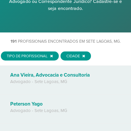
Advogado ou Correspondente Jurídico? Cadastre-se e
seja encontrado.
191
PROFISSIONAIS ENCONTRADOS EM SETE LAGOAS, MG.
TIPO DE PROFISSIONAL
CIDADE
Ana Vieira, Advocacia e Consultoria
Advogado
-
Sete Lagoas
,
MG
Peterson Yago
Advogado
-
Sete Lagoas
,
MG