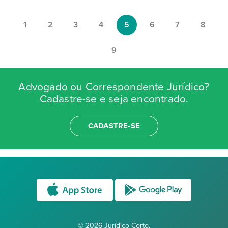
1
2
3
4
5
6
7
8
9
Advogado ou Correspondente Jurídico?
Cadastre-se e seja encontrado.
CADASTRE-SE
© 2026 Jurídico Certo.