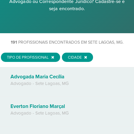
Advogado ou Correspondente Jurídico? Cadastre-se e
seja encontrado.
191
PROFISSIONAIS ENCONTRADOS EM SETE LAGOAS, MG.
TIPO DE PROFISSIONAL
CIDADE
Advogada Maria Cecília
Advogado
-
Sete Lagoas
,
MG
Everton Floriano Marçal
Advogado
-
Sete Lagoas
,
MG