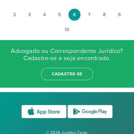
2
3
4
5
6
7
8
9
10
Advogado ou Correspondente Jurídico?
Cadastre-se e seja encontrado.
CADASTRE-SE
© 2026 Jurídico Certo.