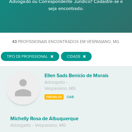
Advogado ou Correspondente Jurídico? Cadastre-se e
seja encontrado.
43
PROFISSIONAIS ENCONTRADOS EM VESPASIANO, MG.
TIPO DE PROFISSIONAL
CIDADE
Ellen Sads Benicio de Morais
Advogado
-
Vespasiano
,
MG
PREMIUM
OAB
Michelly Rosa de Albuquerque
Advogado
-
Vespasiano
,
MG