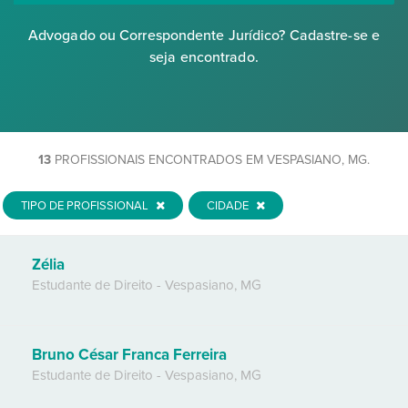
Advogado ou Correspondente Jurídico? Cadastre-se e
seja encontrado.
13
PROFISSIONAIS ENCONTRADOS EM VESPASIANO, MG.
TIPO DE PROFISSIONAL
CIDADE
Zélia
Estudante de Direito
-
Vespasiano
,
MG
Bruno César Franca Ferreira
Estudante de Direito
-
Vespasiano
,
MG