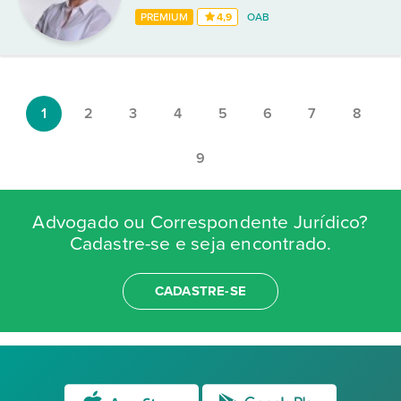
PREMIUM
4,9
OAB
1
2
3
4
5
6
7
8
9
Advogado ou Correspondente Jurídico?
Cadastre-se e seja encontrado.
CADASTRE-SE