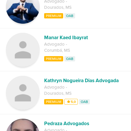
Advogado
-
Dourados
,
MS
PREMIUM
OAB
Manar Kaed Ibayrat
Advogado
-
Corumbá
,
MS
PREMIUM
OAB
Kathryn Nogueira Dias Advogada
Advogado
-
Dourados
,
MS
PREMIUM
5,0
OAB
Pedraza Advogados
Advogado
-