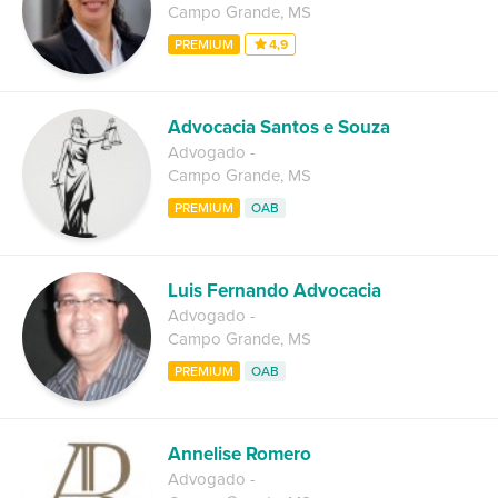
Campo Grande
,
MS
PREMIUM
4,9
Advocacia Santos e Souza
Advogado
-
Campo Grande
,
MS
PREMIUM
OAB
Luis Fernando Advocacia
Advogado
-
Campo Grande
,
MS
PREMIUM
OAB
Annelise Romero
Advogado
-