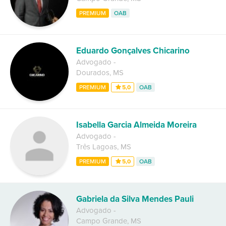
PREMIUM
OAB
Eduardo Gonçalves Chicarino
Advogado
-
Dourados
,
MS
PREMIUM
5,0
OAB
Isabella Garcia Almeida Moreira
Advogado
-
Três Lagoas
,
MS
PREMIUM
5,0
OAB
Gabriela da Silva Mendes Pauli
Advogado
-
Campo Grande
,
MS