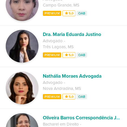
Campo Grande
,
MS
PREMIUM
5,0
OAB
Dra. Maria Eduarda Justino
Advogado
-
Três Lagoas
,
MS
PREMIUM
5,0
OAB
Nathália Moraes Advogada
Advogado
-
Nova Andradina
,
MS
PREMIUM
5,0
OAB
Oliveira Barros Correspondência Jurídica
Bacharel em Direito
-