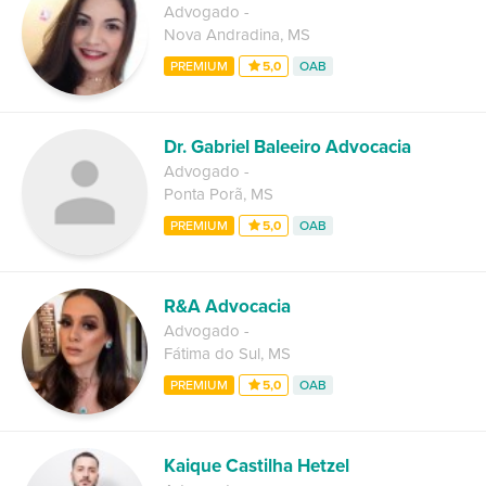
Advogado
-
Nova Andradina
,
MS
PREMIUM
5,0
OAB
Dr. Gabriel Baleeiro Advocacia
Advogado
-
Ponta Porã
,
MS
PREMIUM
5,0
OAB
R&A Advocacia
Advogado
-
Fátima do Sul
,
MS
PREMIUM
5,0
OAB
Kaique Castilha Hetzel