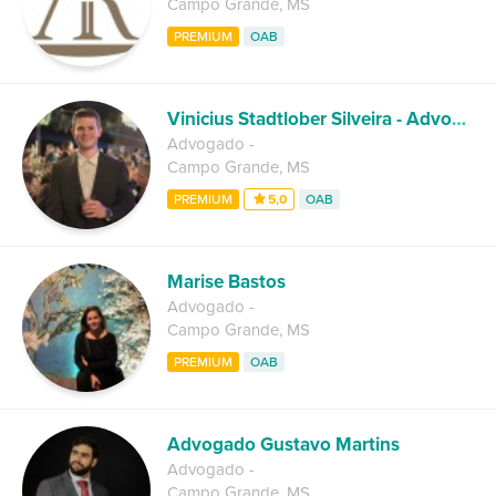
Campo Grande
,
MS
PREMIUM
OAB
Vinicius Stadtlober Silveira - Advogado
Advogado
-
Campo Grande
,
MS
PREMIUM
5,0
OAB
Marise Bastos
Advogado
-
Campo Grande
,
MS
PREMIUM
OAB
Advogado Gustavo Martins
Advogado
-
Campo Grande
,
MS