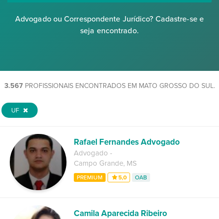
Advogado ou Correspondente Jurídico? Cadastre-se e
seja encontrado.
3.567
PROFISSIONAIS ENCONTRADOS EM MATO GROSSO DO SUL.
UF
Rafael Fernandes Advogado
Advogado
-
Campo Grande
,
MS
PREMIUM
5,0
OAB
Camila Aparecida Ribeiro