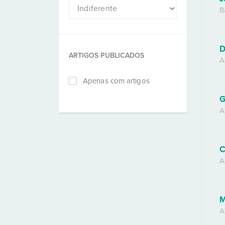
B
D
ARTIGOS PUBLICADOS
A
Apenas com artigos
G
A
C
A
M
A