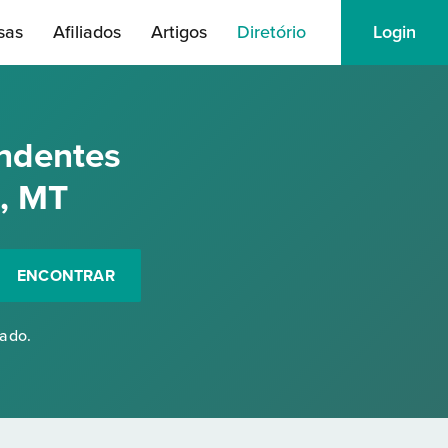
sas
Afiliados
Artigos
Diretório
Login
ndentes
e, MT
ENCONTRAR
rado.