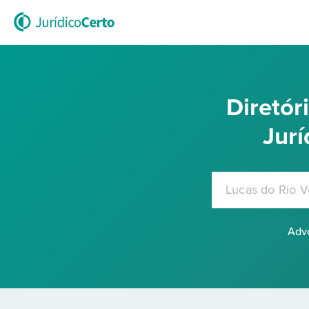
Diretó
Jurí
Advo