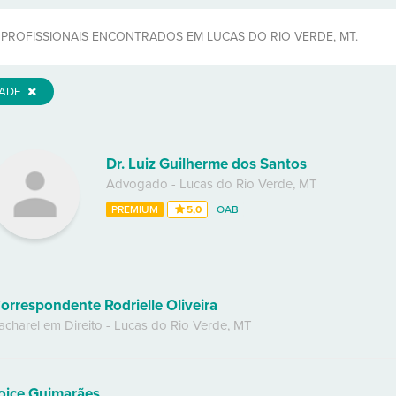
PROFISSIONAIS ENCONTRADOS EM LUCAS DO RIO VERDE, MT.
DADE
Dr. Luiz Guilherme dos Santos
Advogado
-
Lucas do Rio Verde
,
MT
PREMIUM
5,0
OAB
orrespondente Rodrielle Oliveira
acharel em Direito
-
Lucas do Rio Verde
,
MT
oice Guimarães