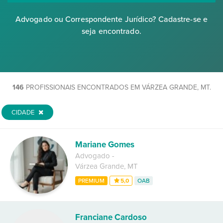
Advogado ou Correspondente Jurídico? Cadastre-se e
seja encontrado.
146
PROFISSIONAIS ENCONTRADOS EM VÁRZEA GRANDE, MT.
CIDADE
Mariane Gomes
Advogado
-
Várzea Grande
,
MT
PREMIUM
5,0
OAB
Franciane Cardoso