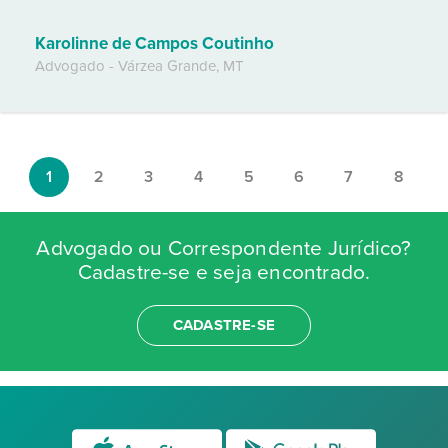
Karolinne de Campos Coutinho
Advogado
-
Várzea Grande
,
MT
1
2
3
4
5
6
7
8
Advogado ou Correspondente Jurídico?
Cadastre-se e seja encontrado.
CADASTRE-SE