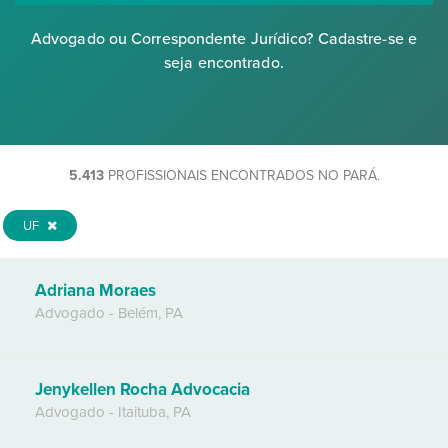
Advogado ou Correspondente Jurídico? Cadastre-se e
seja encontrado.
5.413
PROFISSIONAIS ENCONTRADOS NO PARÁ.
UF
Adriana Moraes
Advogado
-
Belém
,
PA
Jenykellen Rocha Advocacia
Advogado
-
Itaituba
,
PA