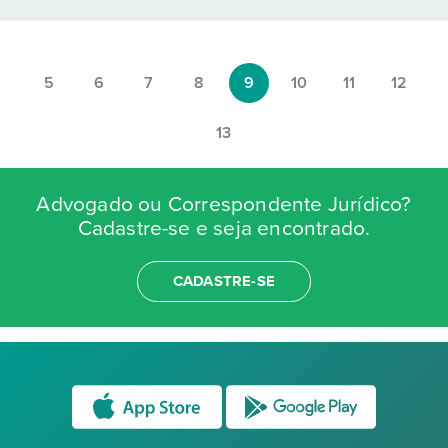
5
6
7
8
9
10
11
12
13
Advogado ou Correspondente Jurídico?
Cadastre-se e seja encontrado.
CADASTRE-SE