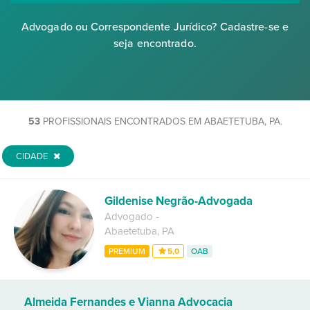
Advogado ou Correspondente Jurídico? Cadastre-se e
seja encontrado.
53
PROFISSIONAIS ENCONTRADOS EM ABAETETUBA, PA.
CIDADE
Gildenise Negrão-Advogada
Advogado
-
Abaetetuba
,
PA
PREMIUM
5,0
OAB
Almeida Fernandes e Vianna Advocacia