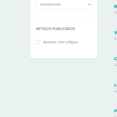
R
B
ARTIGOS PUBLICADOS
V
B
Apenas com artigos
C
A
L
A
P