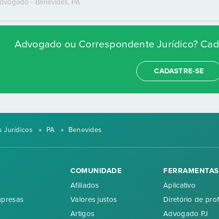
dvogado
-
Benevides
,
PA
Advogado ou Correspondente Jurídico? Cada
CADASTRE-SE
 Jurídicos
»
PA
»
Benevides
COMUNIDADE
FERRAMENTAS
Afiliados
Aplicativo
mpresas
Valores justos
Diretório de prof
Artigos
Advogado PJ