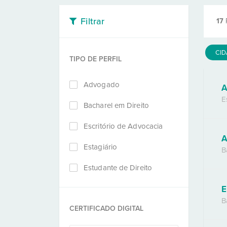
Filtrar
17
CI
TIPO DE PERFIL
Advogado
A
E
Bacharel em Direito
Escritório de Advocacia
A
Estagiário
B
Estudante de Direito
E
B
CERTIFICADO DIGITAL