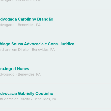
dvogado
-
Benevides
,
PA
dvogada Carolinny Brandão
dvogado
-
Benevides
,
PA
hiago Sousa Advocacia e Cons. Juridica
acharel em Direito
-
Benevides
,
PA
ra.ingrid Nunes
dvogado
-
Benevides
,
PA
dvocacia Gabrielly Coutinho
studante de Direito
-
Benevides
,
PA