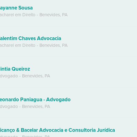
ayanne Sousa
acharel em Direito
-
Benevides
,
PA
alentim Chaves Advocacia
acharel em Direito
-
Benevides
,
PA
intia Queiroz
dvogado
-
Benevides
,
PA
eonardo Paniagua - Advogado
dvogado
-
Benevides
,
PA
icanço & Bacelar Advocacia e Consultoria Jurídica