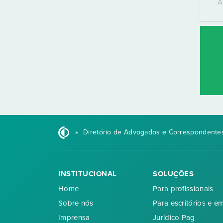
A
»
Diretório de Advogados e Correspondentes
INSTITUCIONAL
SOLUÇÕES
Home
Para profissionais
Sobre nós
Para escritórios e e
Imprensa
Jurídico Pag