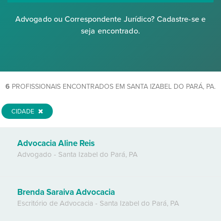
Advogado ou Correspondente Jurídico? Cadastre-se e
seja encontrado.
6
PROFISSIONAIS ENCONTRADOS EM SANTA IZABEL DO PARÁ, PA.
CIDADE
Advocacia Aline Reis
Advogado
-
Santa Izabel do Pará
,
PA
Brenda Saraiva Advocacia
Escritório de Advocacia
-
Santa Izabel do Pará
,
PA