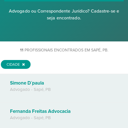
Advogado ou Correspondente Jurídico? Cadastre-se e
seja encontrado.
11
PROFISSIONAIS ENCONTRADOS EM SAPÉ, PB.
CIDADE
Simone D´paula
Advogado
-
Sapé
,
PB
Fernanda Freitas Advocacia
Advogado
-
Sapé
,
PB