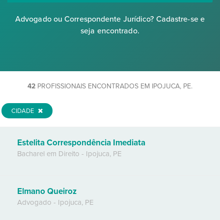
Advogado ou Correspondente Jurídico? Cadastre-se e
seja encontrado.
42
PROFISSIONAIS ENCONTRADOS EM IPOJUCA, PE.
CIDADE
Estelita Correspondência Imediata
Bacharel em Direito
-
Ipojuca
,
PE
Elmano Queiroz
Advogado
-
Ipojuca
,
PE