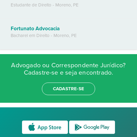
Estudante de Direito
-
Moreno
,
PE
Fortunato Advocacia
Bacharel em Direito
-
Moreno
,
PE
Advogado ou Correspondente Jurídico?
Cadastre-se e seja encontrado.
CADASTRE-SE