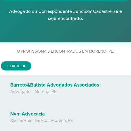
Advogado ou Correspondente Jurídico? Cadastre-se e
seja encontrado.
8
PROFISSIONAIS ENCONTRADOS EM MORENO, PE.
CIDADE
Barreto&Batista Advogados Associados
Advogado
-
Moreno
,
PE
Nvm Advocacia
Bacharel em Direito
-
Moreno
,
PE