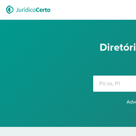
Diretó
Advo