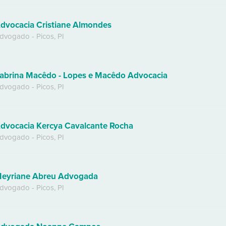
dvocacia Cristiane Almondes
dvogado
-
Picos
,
PI
abrina Macêdo - Lopes e Macêdo Advocacia
dvogado
-
Picos
,
PI
dvocacia Kercya Cavalcante Rocha
dvogado
-
Picos
,
PI
eyriane Abreu Advogada
dvogado
-
Picos
,
PI