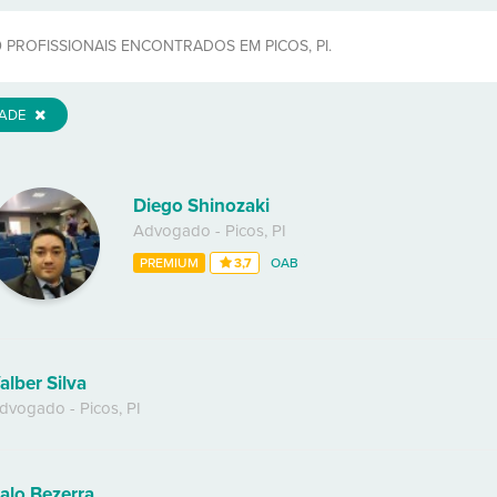
0
PROFISSIONAIS ENCONTRADOS EM PICOS, PI.
DADE
Diego Shinozaki
Advogado
-
Picos
,
PI
PREMIUM
3,7
OAB
alber Silva
dvogado
-
Picos
,
PI
talo Bezerra