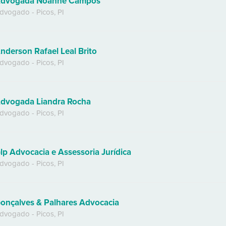
dvogada Noanne Campos
dvogado
-
Picos
,
PI
nderson Rafael Leal Brito
dvogado
-
Picos
,
PI
dvogada Liandra Rocha
dvogado
-
Picos
,
PI
lp Advocacia e Assessoria Jurídica
dvogado
-
Picos
,
PI
onçalves & Palhares Advocacia
dvogado
-
Picos
,
PI