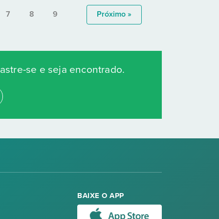
7
8
9
Próximo »
stre-se e seja encontrado.
BAIXE O APP