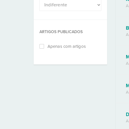
A
B
ARTIGOS PUBLICADOS
A
Apenas com artigos
M
A
M
A
D
A