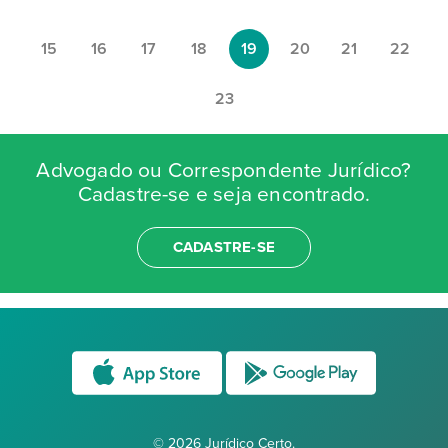
15
16
17
18
19
20
21
22
23
Advogado ou Correspondente Jurídico?
Cadastre-se e seja encontrado.
CADASTRE-SE
© 2026 Jurídico Certo.