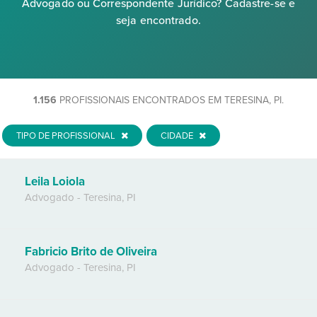
Advogado ou Correspondente Jurídico? Cadastre-se e
seja encontrado.
1.156
PROFISSIONAIS ENCONTRADOS EM TERESINA, PI.
TIPO DE PROFISSIONAL
CIDADE
Leila Loiola
Advogado
-
Teresina
,
PI
Fabricio Brito de Oliveira
Advogado
-
Teresina
,
PI