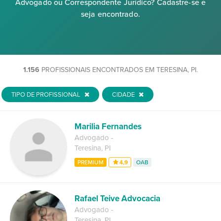
Advogado ou Correspondente Jurídico? Cadastre-se e
seja encontrado.
1.156
PROFISSIONAIS ENCONTRADOS EM TERESINA, PI.
TIPO DE PROFISSIONAL
CIDADE
Marilia Fernandes
Advogado
-
Teresina
,
PI
PREMIUM
4,9
OAB
Rafael Teive Advocacia
Advogado
-
Teresina
,
PI