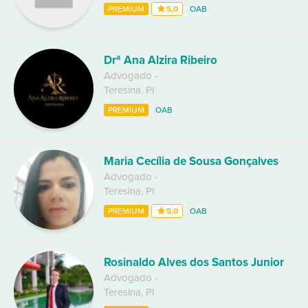
PREMIUM
5,0
OAB
Drª Ana Alzira Ribeiro
Advogado
-
Teresina
,
PI
PREMIUM
OAB
Maria Cecília de Sousa Gonçalves
Advogado
-
Teresina
,
PI
PREMIUM
5,0
OAB
Rosinaldo Alves dos Santos Junior
Advogado
-
Teresina
,
PI