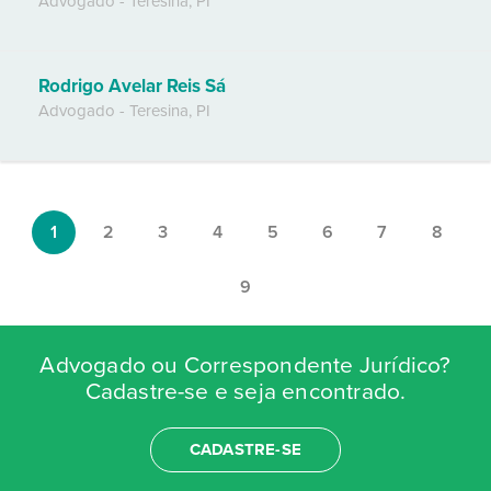
Advogado
-
Teresina
,
PI
Rodrigo Avelar Reis Sá
Advogado
-
Teresina
,
PI
1
2
3
4
5
6
7
8
9
Advogado ou Correspondente Jurídico?
Cadastre-se e seja encontrado.
CADASTRE-SE