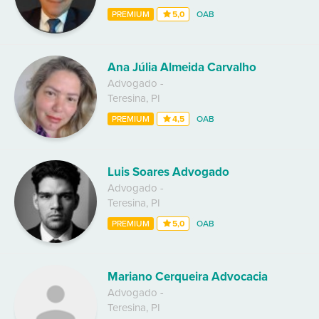
PREMIUM
5,0
OAB
Ana Júlia Almeida Carvalho
Advogado
-
Teresina
,
PI
PREMIUM
4,5
OAB
Luis Soares Advogado
Advogado
-
Teresina
,
PI
PREMIUM
5,0
OAB
Mariano Cerqueira Advocacia
Advogado
-
Teresina
,
PI