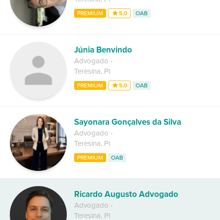
PREMIUM
5,0
OAB
Júnia Benvindo
Advogado
-
Teresina
,
PI
PREMIUM
5,0
OAB
Sayonara Gonçalves da Silva
Advogado
-
Teresina
,
PI
PREMIUM
OAB
Ricardo Augusto Advogado
Advogado
-
Teresina
,
PI