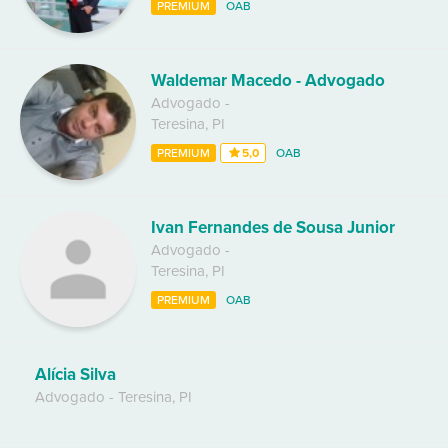
PREMIUM
OAB
Waldemar Macedo - Advogado
Advogado
-
Teresina
,
PI
PREMIUM
5,0
OAB
Ivan Fernandes de Sousa Junior
Advogado
-
Teresina
,
PI
PREMIUM
OAB
Alícia Silva
Advogado
-
Teresina
,
PI