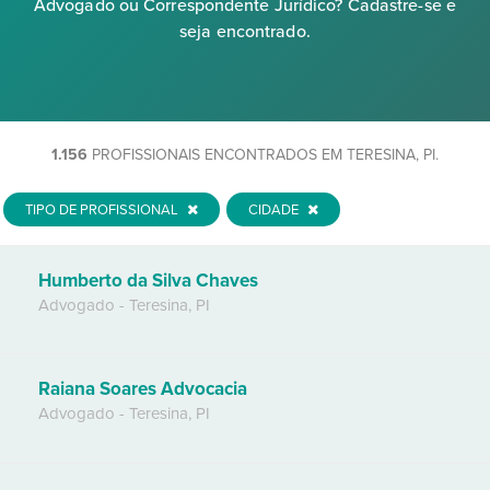
Advogado ou Correspondente Jurídico? Cadastre-se e
seja encontrado.
1.156
PROFISSIONAIS ENCONTRADOS EM TERESINA, PI.
TIPO DE PROFISSIONAL
CIDADE
Humberto da Silva Chaves
Advogado
-
Teresina
,
PI
Raiana Soares Advocacia
Advogado
-
Teresina
,
PI