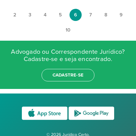
2
3
4
5
6
7
8
9
10
Advogado ou Correspondente Jurídico?
Cadastre-se e seja encontrado.
CADASTRE-SE
© 2026 Jurídico Certo.