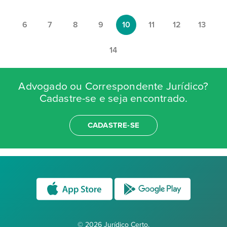
6
7
8
9
10
11
12
13
14
Advogado ou Correspondente Jurídico?
Cadastre-se e seja encontrado.
CADASTRE-SE
© 2026 Jurídico Certo.