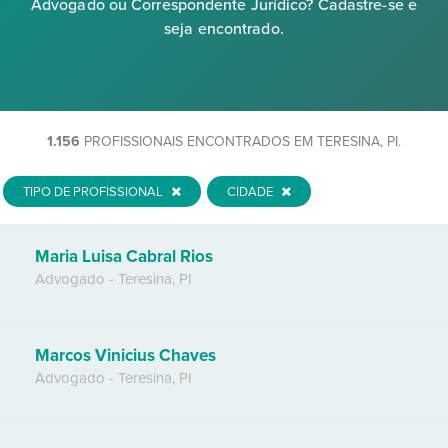
Advogado ou Correspondente Jurídico? Cadastre-se e
seja encontrado.
1.156
PROFISSIONAIS ENCONTRADOS EM TERESINA, PI.
TIPO DE PROFISSIONAL
CIDADE
Maria Luisa Cabral Rios
Advogado
-
Teresina
,
PI
Marcos Vinicius Chaves
Advogado
-
Teresina
,
PI