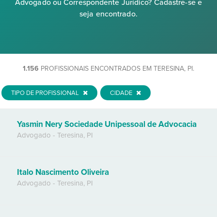
Advogado ou Correspondente Jurídico? Cadastre-se e
seja encontrado.
1.156
PROFISSIONAIS ENCONTRADOS EM TERESINA, PI.
TIPO DE PROFISSIONAL
CIDADE
Yasmin Nery Sociedade Unipessoal de Advocacia
Advogado
-
Teresina
,
PI
Italo Nascimento Oliveira
Advogado
-
Teresina
,
PI