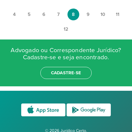
4
5
6
7
8
9
10
11
12
Advogado ou Correspondente Jurídico?
Cadastre-se e seja encontrado.
CADASTRE-SE
© 2026 Jurídico Certo.