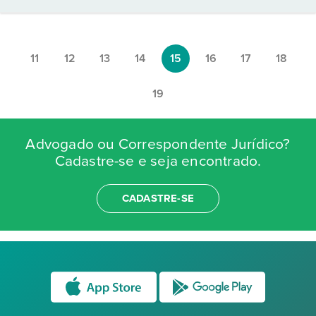
11
12
13
14
15
16
17
18
19
Advogado ou Correspondente Jurídico?
Cadastre-se e seja encontrado.
CADASTRE-SE