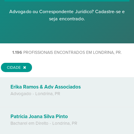
Advogado ou Correspondente Jurídico? Cadastre-se e
seja encontrado.
1.196
PROFISSIONAIS ENCONTRADOS EM LONDRINA, PR.
CIDADE
Erika Ramos & Adv Associados
Advogado
-
Londrina
,
PR
Patricia Joana Silva Pinto
Bacharel em Direito
-
Londrina
,
PR