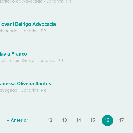
scritório de Advocacia
-
Londrina
,
PR
iovani Beirigo Advocacia
dvogado
-
Londrina
,
PR
lavia Franco
acharel em Direito
-
Londrina
,
PR
anessa Oliveira Santos
dvogado
-
Londrina
,
PR
« Anterior
12
13
14
15
16
17