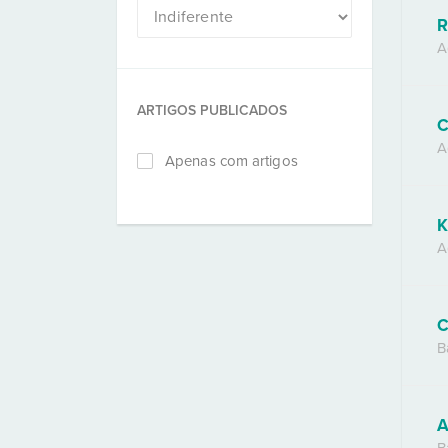
R
A
ARTIGOS PUBLICADOS
C
A
Apenas com artigos
K
A
C
B
A