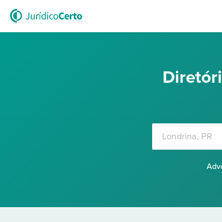
Diretó
Advo