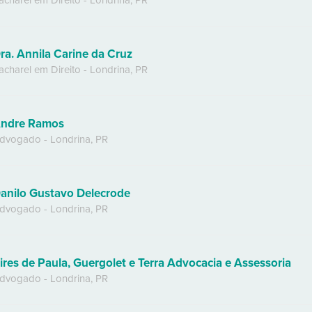
acharel em Direito
-
Londrina
,
PR
ra. Annila Carine da Cruz
acharel em Direito
-
Londrina
,
PR
ndre Ramos
dvogado
-
Londrina
,
PR
anilo Gustavo Delecrode
dvogado
-
Londrina
,
PR
ires de Paula, Guergolet e Terra Advocacia e Assessoria
dvogado
-
Londrina
,
PR