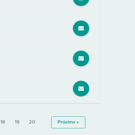
18
19
20
Próximo »