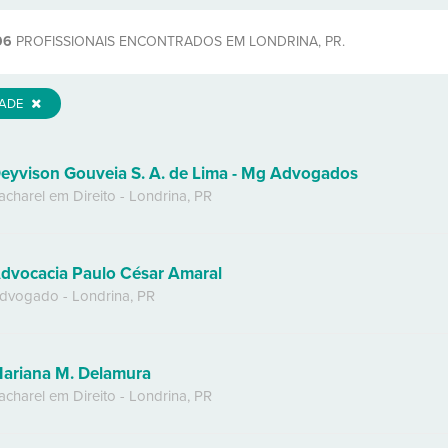
96
PROFISSIONAIS ENCONTRADOS EM LONDRINA, PR.
DADE
eyvison Gouveia S. A. de Lima - Mg Advogados
acharel em Direito
-
Londrina
,
PR
dvocacia Paulo César Amaral
dvogado
-
Londrina
,
PR
ariana M. Delamura
acharel em Direito
-
Londrina
,
PR