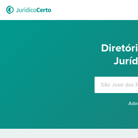
Diretó
Jurí
Advo