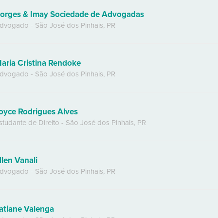
orges & Imay Sociedade de Advogadas
dvogado
-
São José dos Pinhais
,
PR
aria Cristina Rendoke
dvogado
-
São José dos Pinhais
,
PR
oyce Rodrigues Alves
studante de Direito
-
São José dos Pinhais
,
PR
llen Vanali
dvogado
-
São José dos Pinhais
,
PR
atiane Valenga