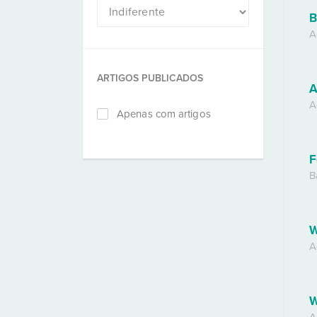
B
A
ARTIGOS PUBLICADOS
A
A
Apenas com artigos
F
B
W
A
W