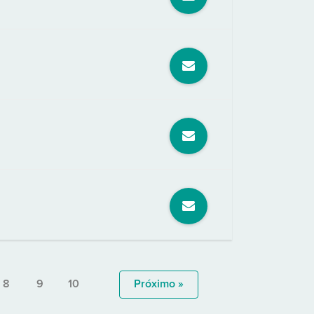
8
9
10
Próximo »