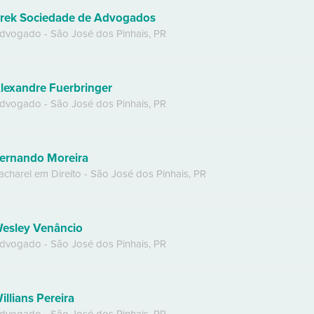
rek Sociedade de Advogados
dvogado
-
São José dos Pinhais
,
PR
lexandre Fuerbringer
dvogado
-
São José dos Pinhais
,
PR
ernando Moreira
acharel em Direito
-
São José dos Pinhais
,
PR
esley Venâncio
dvogado
-
São José dos Pinhais
,
PR
illians Pereira