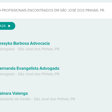
9
PROFISSIONAIS ENCONTRADOS EM SÃO JOSÉ DOS PINHAIS, PR.
DADE
essyka Barbosa Advocacia
dvogado
-
São José dos Pinhais
,
PR
ernanda Evangelista Advogada
dvogado
-
São José dos Pinhais
,
PR
ainara Valenga
studante de Direito
-
São José dos Pinhais
,
PR