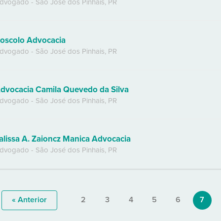
dvogado
-
São José dos Pinhais
,
PR
oscolo Advocacia
dvogado
-
São José dos Pinhais
,
PR
dvocacia Camila Quevedo da Silva
dvogado
-
São José dos Pinhais
,
PR
alissa A. Zaioncz Manica Advocacia
dvogado
-
São José dos Pinhais
,
PR
« Anterior
2
3
4
5
6
7