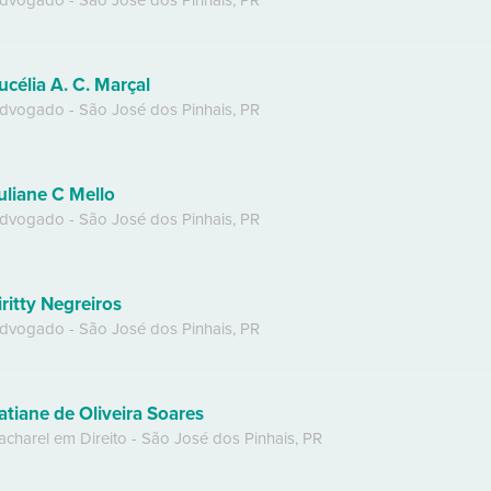
dvogado
-
São José dos Pinhais
,
PR
ucélia A. C. Marçal
dvogado
-
São José dos Pinhais
,
PR
uliane C Mello
dvogado
-
São José dos Pinhais
,
PR
iritty Negreiros
dvogado
-
São José dos Pinhais
,
PR
atiane de Oliveira Soares
acharel em Direito
-
São José dos Pinhais
,
PR