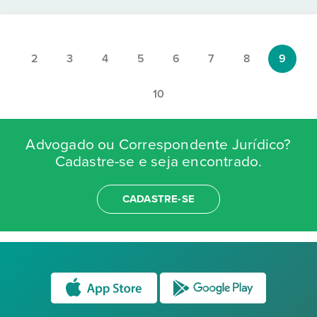
2
3
4
5
6
7
8
9
10
Advogado ou Correspondente Jurídico?
Cadastre-se e seja encontrado.
CADASTRE-SE