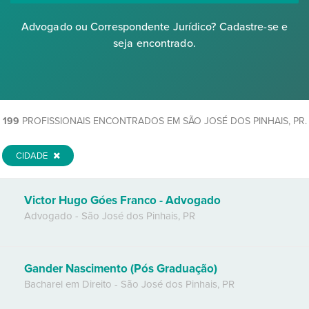
Advogado ou Correspondente Jurídico? Cadastre-se e
seja encontrado.
199
PROFISSIONAIS ENCONTRADOS EM SÃO JOSÉ DOS PINHAIS, PR.
CIDADE
Victor Hugo Góes Franco - Advogado
Advogado
-
São José dos Pinhais
,
PR
Gander Nascimento (Pós Graduação)
Bacharel em Direito
-
São José dos Pinhais
,
PR