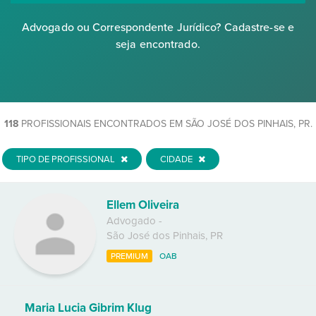
Advogado ou Correspondente Jurídico? Cadastre-se e
seja encontrado.
118
PROFISSIONAIS ENCONTRADOS EM SÃO JOSÉ DOS PINHAIS, PR.
TIPO DE PROFISSIONAL
CIDADE
Ellem Oliveira
Advogado
-
São José dos Pinhais
,
PR
PREMIUM
OAB
Maria Lucia Gibrim Klug