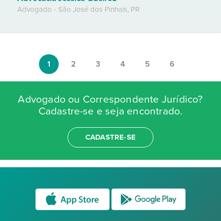
Advogado
-
São José dos Pinhais
,
PR
1
2
3
4
5
6
Advogado ou Correspondente Jurídico?
Cadastre-se e seja encontrado.
CADASTRE-SE