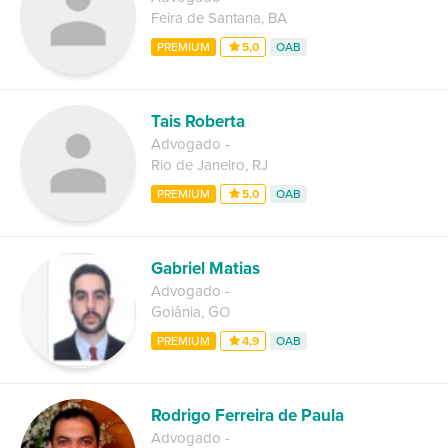
Feira de Santana
,
BA
PREMIUM
5,0
OAB
Tais Roberta
Advogado
-
Rio de Janeiro
,
RJ
PREMIUM
5,0
OAB
Gabriel Matias
Advogado
-
Goiânia
,
GO
PREMIUM
4,9
OAB
Rodrigo Ferreira de Paula
Advogado
-