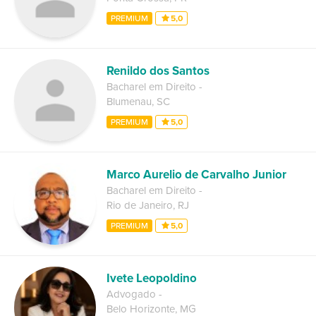
PREMIUM
5,0
Renildo dos Santos
Bacharel em Direito
-
Blumenau
,
SC
PREMIUM
5,0
Marco Aurelio de Carvalho Junior
Bacharel em Direito
-
Rio de Janeiro
,
RJ
PREMIUM
5,0
Ivete Leopoldino
Advogado
-
Belo Horizonte
,
MG