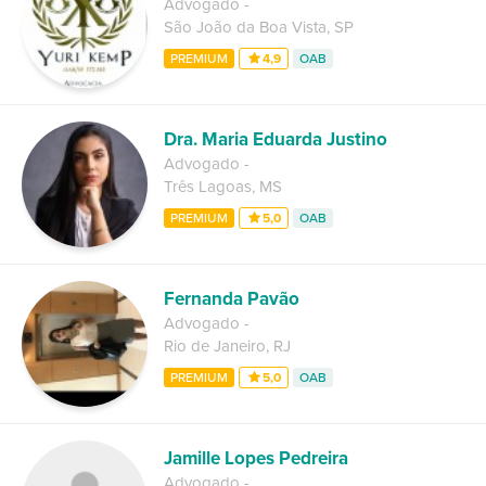
Advogado
-
São João da Boa Vista
,
SP
PREMIUM
4,9
OAB
Dra. Maria Eduarda Justino
Advogado
-
Três Lagoas
,
MS
PREMIUM
5,0
OAB
Fernanda Pavão
Advogado
-
Rio de Janeiro
,
RJ
PREMIUM
5,0
OAB
Jamille Lopes Pedreira
Advogado
-