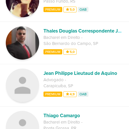
Passo Fundo
,
RS
PREMIUM
5,0
OAB
Thales Douglas Correspondente Jurídico No Abc Paulista
Bacharel em Direito
-
São Bernardo do Campo
,
SP
PREMIUM
5,0
Jean Philippe Lieutaud de Aquino
Advogado
-
Carapicuíba
,
SP
PREMIUM
4,9
OAB
Thiago Camargo
Bacharel em Direito
-
Ponta Grossa
,
PR