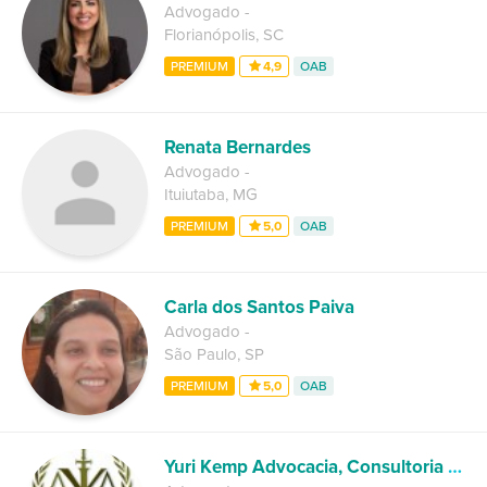
Advogado
-
Florianópolis
,
SC
PREMIUM
4,9
OAB
Renata Bernardes
Advogado
-
Ituiutaba
,
MG
PREMIUM
5,0
OAB
Carla dos Santos Paiva
Advogado
-
São Paulo
,
SP
PREMIUM
5,0
OAB
Yuri Kemp Advocacia, Consultoria e Assessoria Jurídica