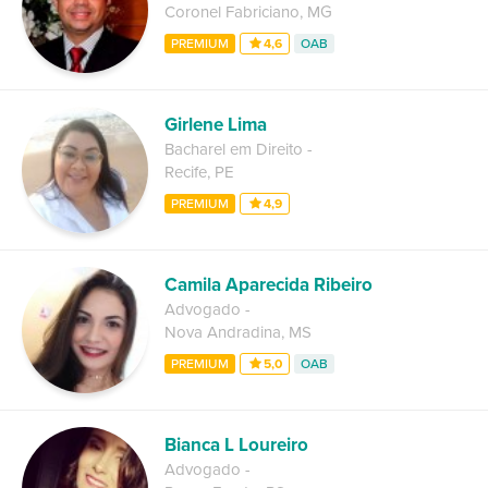
Coronel Fabriciano
,
MG
PREMIUM
4,6
OAB
Girlene Lima
Bacharel em Direito
-
Recife
,
PE
PREMIUM
4,9
Camila Aparecida Ribeiro
Advogado
-
Nova Andradina
,
MS
PREMIUM
5,0
OAB
Bianca L Loureiro
Advogado
-