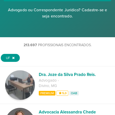
Advogado ou Correspondente Jurídico? Cadastre-se e
seja encontrado.
213.697
PROFISSIONAIS ENCONTRADOS.
UF
Dra. Joze da Silva Prado Reis.
Advogado
-
Divino
,
MG
PREMIUM
5,0
OAB
Advocacia Alessandra Chede