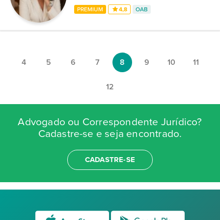
PREMIUM
4,8
OAB
4
5
6
7
8
9
10
11
12
Advogado ou Correspondente Jurídico?
Cadastre-se e seja encontrado.
CADASTRE-SE