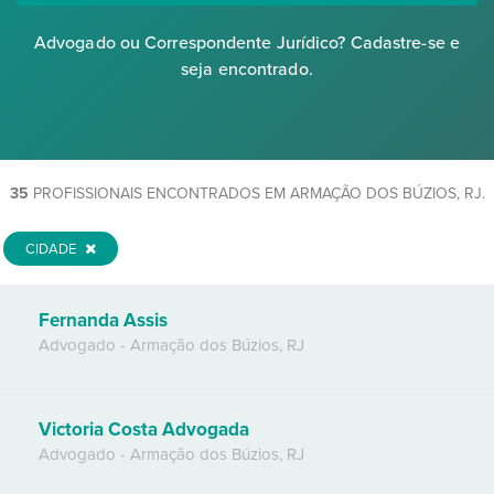
Advogado ou Correspondente Jurídico? Cadastre-se e
seja encontrado.
35
PROFISSIONAIS ENCONTRADOS EM ARMAÇÃO DOS BÚZIOS, RJ.
CIDADE
Fernanda Assis
Advogado
-
Armação dos Búzios
,
RJ
Victoria Costa Advogada
Advogado
-
Armação dos Búzios
,
RJ