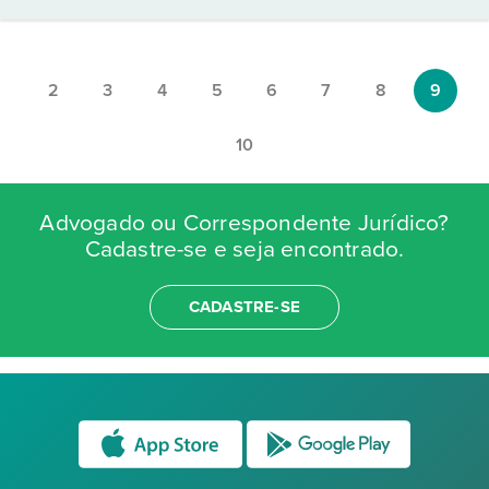
2
3
4
5
6
7
8
9
10
Advogado ou Correspondente Jurídico?
Cadastre-se e seja encontrado.
CADASTRE-SE