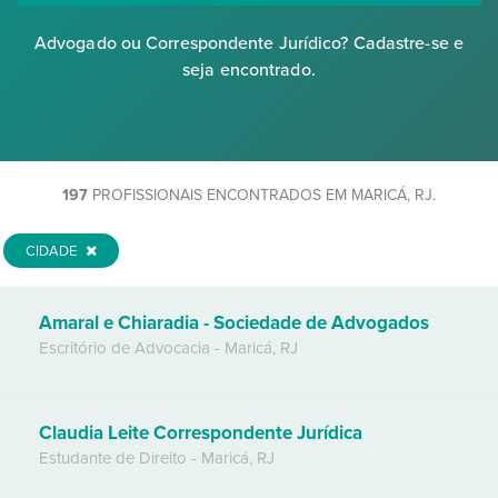
Advogado ou Correspondente Jurídico? Cadastre-se e
seja encontrado.
197
PROFISSIONAIS ENCONTRADOS EM MARICÁ, RJ.
CIDADE
Amaral e Chiaradia - Sociedade de Advogados
Escritório de Advocacia
-
Maricá
,
RJ
Claudia Leite Correspondente Jurídica
Estudante de Direito
-
Maricá
,
RJ