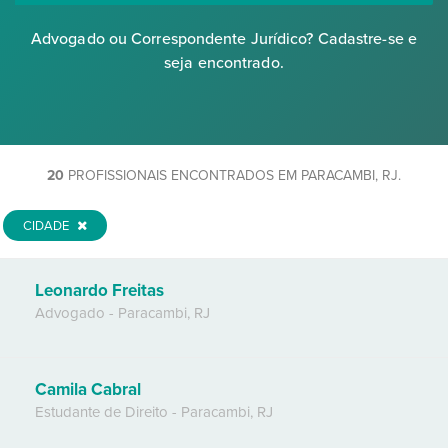
Advogado ou Correspondente Jurídico? Cadastre-se e
seja encontrado.
20
PROFISSIONAIS ENCONTRADOS EM PARACAMBI, RJ.
CIDADE
Leonardo Freitas
Advogado
-
Paracambi
,
RJ
Camila Cabral
Estudante de Direito
-
Paracambi
,
RJ